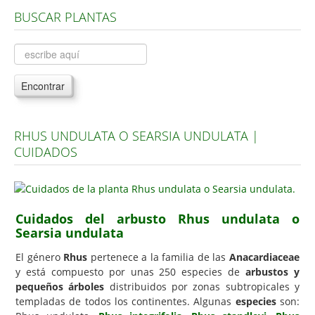
BUSCAR PLANTAS
Árboles, Cicas y Palmeras de la G a la Z
Plantas Anuales y Perennes
Plantas Bulbosas y Acuáticas
Encontrar
Plantas de Interior
Plantas Trepadoras
RHUS UNDULATA O SEARSIA UNDULATA |
Plantas Aromáticas y de Huerto
CUIDADOS
Plantas Carnívoras y Orquídeas
Consejos
Hemisferio Norte
Cuidados del arbusto Rhus undulata o
Searsia undulata
Hemisferio Sur
El género
Rhus
pertenece a la familia de las
Anacardiaceae
Enfermedades
y está compuesto por unas 250 especies de
arbustos y
pequeños árboles
distribuidos por zonas subtropicales y
Animales
templadas de todos los continentes. Algunas
especies
son:
Hongos