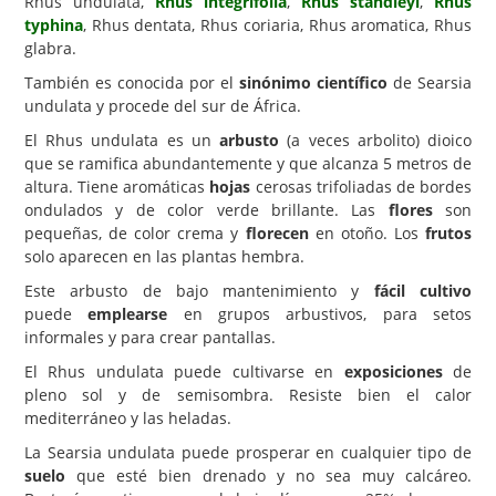
Rhus undulata,
Rhus integrifolia
,
Rhus standleyi
,
Rhus
typhina
, Rhus dentata, Rhus coriaria, Rhus aromatica, Rhus
Carencias
glabra.
Fotos
También es conocida por el
sinónimo científico
de Searsia
undulata y procede del sur de África.
Flores y Plantas
El Rhus undulata es un
arbusto
(a veces arbolito) dioico
Árboles y Palmeras
que se ramifica abundantemente y que alcanza 5 metros de
altura. Tiene aromáticas
hojas
cerosas trifoliadas de bordes
Arbustos y Trepadoras
ondulados y de color verde brillante. Las
flores
son
Cactus y Suculentas
pequeñas, de color crema y
florecen
en otoño. Los
frutos
solo aparecen en las plantas hembra.
Este arbusto de bajo mantenimiento y
fácil cultivo
puede
emplearse
en grupos arbustivos, para setos
informales y para crear pantallas.
El Rhus undulata puede cultivarse en
exposiciones
de
pleno sol y de semisombra. Resiste bien el calor
mediterráneo y las heladas.
La Searsia undulata puede prosperar en cualquier tipo de
suelo
que esté bien drenado y no sea muy calcáreo.