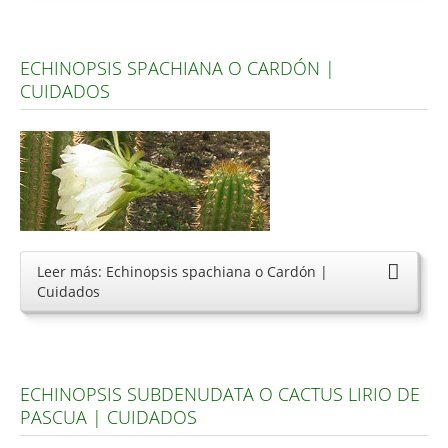
Carencias
ECHINOPSIS SPACHIANA O CARDÓN |
Fotos
CUIDADOS
Flores y Plantas
Árboles y Palmeras
Arbustos y Trepadoras
Cactus y Suculentas
Leer más: Echinopsis spachiana o Cardón |
Cuidados
ECHINOPSIS SUBDENUDATA O CACTUS LIRIO DE
PASCUA | CUIDADOS