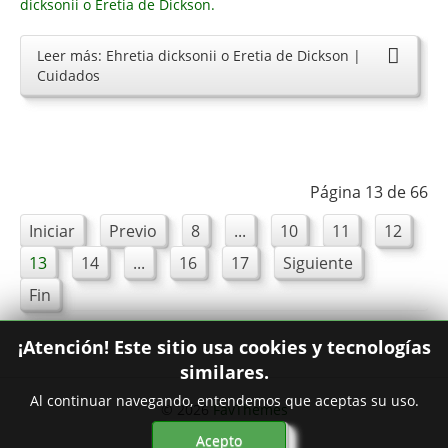
Leer más: Ehretia dicksonii o Eretia de Dickson |
Cuidados
Página 13 de 66
Iniciar
Previo
8
...
10
11
12
13
14
...
16
17
Siguiente
Fin
¡Atención! Este sitio usa cookies y tecnologías
similares.
Al continuar navegando, entendemos que aceptas su uso.
© 2026
FavThemes
Acepto