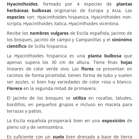
Hyacinthoides
, formado por 4 especies de
plantas
Carencias
herbáceas bulbosas
originarias de Europa y Asia. Las
especies
son: Hyacinthoides hispanica, Hyacinthoides non-
Fotos
scripta, Hyacinthoides italica, Hyacinthoides vicentina.
Flores y Plantas
Recibe los
nombres vulgares
de Escila española, Jacinto de
los bosques, Jacinto de campo y Campanillas y el
sinónimo
Árboles y Palmeras
científico
de Scilla hispanica.
Arbustos y Trepadoras
La Hyacinthoides hispanica es una
planta bulbosa
que
apenas supera los 30 cm de altura. Tiene finas
hojas
Cactus y Suculentas
lineares de color verde vivo. Las
flores
se presentan en
racimos de forma piramidal, tienen forma de tubo y suelen
ser azules, si bien hay variedades de color rosa o blanco.
Florece
en la segunda mitad de primavera.
El Jacinto de los bosques se
utiliza
en rocallas, taludes,
bordillos, en pequeños grupos e incluso en maceta para
terrazas y patios.
La Escila española prosperará bien en una
exposición
de
pleno sol y de semisombra.
Es suficiente con un
suelo
bien drenado a base de tierra