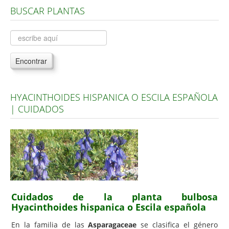
BUSCAR PLANTAS
Árboles, Cicas y Palmeras de la G a la Z
Plantas Anuales y Perennes
Plantas Bulbosas y Acuáticas
Encontrar
Plantas de Interior
Plantas Trepadoras
HYACINTHOIDES HISPANICA O ESCILA ESPAÑOLA
Plantas Aromáticas y de Huerto
| CUIDADOS
Plantas Carnívoras y Orquídeas
Consejos
Hemisferio Norte
Hemisferio Sur
Enfermedades
Cuidados de la planta bulbosa
Hyacinthoides hispanica o Escila española
Animales
En la familia de las
Asparagaceae
se clasifica el género
Hongos