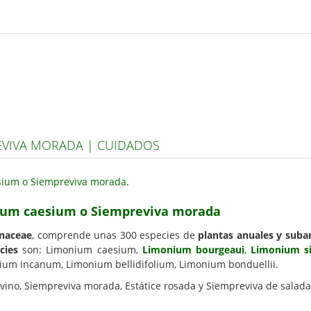
EVIVA MORADA | CUIDADOS
nium caesium o Siempreviva morada
naceae
, comprende unas 300 especies de
plantas anuales y suba
cies
son: Limonium caesium,
Limonium bourgeaui
,
Limonium s
nium incanum, Limonium bellidifolium, Limonium bonduellii.
ino, Siempreviva morada, Estátice rosada y Siempreviva de saladar