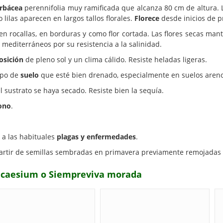
erbácea
perennifolia muy ramificada que alcanza 80 cm de altura.
 lilas aparecen en largos tallos florales.
Florece
desde inicios de 
en rocallas, en borduras y como flor cortada. Las flores secas man
 mediterráneos por su resistencia a la salinidad.
osición
de pleno sol y un clima cálido. Resiste heladas ligeras.
tipo de
suelo
que esté bien drenado, especialmente en suelos aren
sustrato se haya secado. Resiste bien la sequía.
ono
.
 a las habituales
plagas y enfermedades
.
artir de semillas sembradas en primavera previamente remojadas 
m caesium o Siempreviva morada