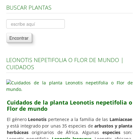
BUSCAR PLANTAS
Árboles, Cicas y Palmeras de la G a la Z
Plantas Anuales y Perennes
Plantas Bulbosas y Acuáticas
Encontrar
Plantas de Interior
Plantas Trepadoras
LEONOTIS NEPETIFOLIA O FLOR DE MUNDO |
Plantas Aromáticas y de Huerto
CUIDADOS
Plantas Carnívoras y Orquídeas
Consejos
Hemisferio Norte
Cuidados de la planta Leonotis nepetifolia o
Hemisferio Sur
Flor de mundo
Enfermedades
El género
Leonotis
pertenece a la familia de las
Lamiaceae
y está integrado por unas 35 especies de
arbustos y planta
Animales
herbáceas
originarios de África. Algunas
especies
son:
Hongos
Leonotis nepetifolia,
Leonotis leonurus
, Leonotis africana,