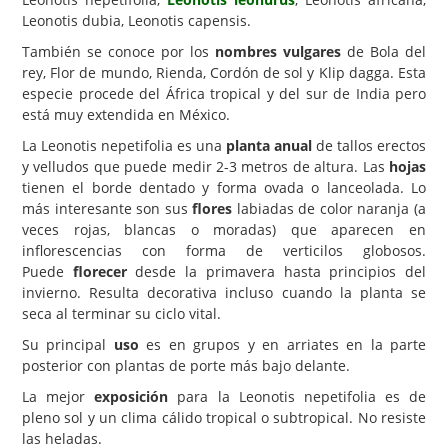
Leonotis dubia, Leonotis capensis.
Carencias
También se conoce por los
nombres vulgares
de Bola del
Fotos
rey, Flor de mundo, Rienda, Cordón de sol y Klip dagga. Esta
especie procede del África tropical y del sur de India pero
Flores y Plantas
está muy extendida en México.
Árboles y Palmeras
La Leonotis nepetifolia es una
planta anual
de tallos erectos
y velludos que puede medir 2-3 metros de altura. Las
hojas
Arbustos y Trepadoras
tienen el borde dentado y forma ovada o lanceolada. Lo
Cactus y Suculentas
más interesante son sus
flores
labiadas de color naranja (a
veces rojas, blancas o moradas) que aparecen en
inflorescencias con forma de verticilos globosos.
Puede
florecer
desde la primavera hasta principios del
invierno. Resulta decorativa incluso cuando la planta se
seca al terminar su ciclo vital.
Su principal
uso
es en grupos y en arriates en la parte
posterior con plantas de porte más bajo delante.
La mejor
exposición
para la Leonotis nepetifolia es de
pleno sol y un clima cálido tropical o subtropical. No resiste
las heladas.