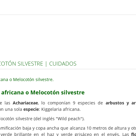
COTÓN SILVESTRE | CUIDADOS
 africana o Melocotón silvestre
de las
Achariaceae
, lo componían 9 especies de
arbustos y ar
on una sola
especie
: Kiggelaria africana.
cotón silvestre (del inglés "Wild peach").
mificación baja y copa ancha que alcanza 10 metros de altura y ot
verde brillante en el haz y verde grisáceo en el envés. Las
fl