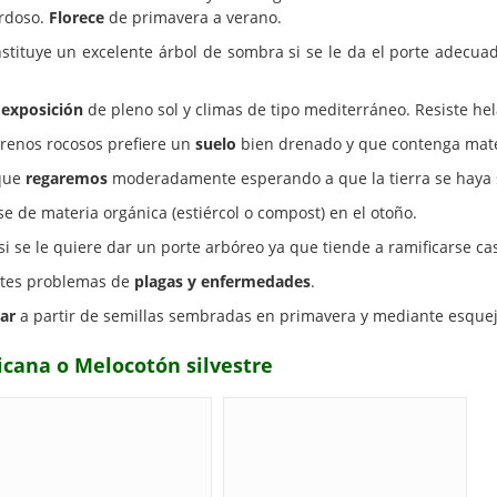
erdoso.
Florece
de primavera a verano.
stituye un excelente árbol de sombra si se le da el porte adecuad
a
exposición
de pleno sol y climas de tipo mediterráneo. Resiste hel
renos rocosos prefiere un
suelo
bien drenado y que contenga mate
 que
regaremos
moderadamente esperando a que la tierra se haya 
e de materia orgánica (estiércol o compost) en el otoño.
si se le quiere dar un porte arbóreo ya que tiende a ramificarse ca
ntes problemas de
plagas y enfermedades
.
ar
a partir de semillas sembradas en primavera y mediante esqueje
ricana o Melocotón silvestre