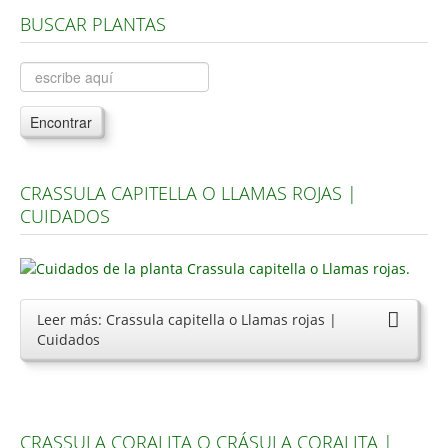
BUSCAR PLANTAS
Árboles, Cicas y Palmeras de la G a la Z
Plantas Anuales y Perennes
Plantas Bulbosas y Acuáticas
Encontrar
Plantas de Interior
Plantas Trepadoras
CRASSULA CAPITELLA O LLAMAS ROJAS |
Plantas Aromáticas y de Huerto
CUIDADOS
Plantas Carnívoras y Orquídeas
Consejos
Hemisferio Norte
Leer más: Crassula capitella o Llamas rojas |
Cuidados
Hemisferio Sur
Enfermedades
Animales
CRASSULA CORALITA O CRÁSULA CORALITA |
Hongos