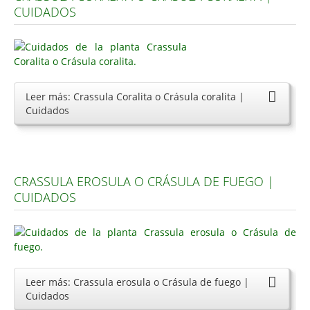
CUIDADOS
Carencias
Fotos
Flores y Plantas
Árboles y Palmeras
Leer más: Crassula Coralita o Crásula coralita |
Cuidados
Arbustos y Trepadoras
Cactus y Suculentas
CRASSULA EROSULA O CRÁSULA DE FUEGO |
CUIDADOS
Leer más: Crassula erosula o Crásula de fuego |
Cuidados