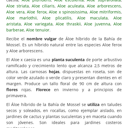
Aloe striata
,
Aloe ciliaris
,
Aloe aculeata
,
Aloe arborescens
,
Carencias
Aloe vera
,
Aloe ferox
,
Aloe x spinosissima
,
Aloe mitriformis
,
Aloe marlothii
,
Aloe plicatilis
,
Aloe maculata
,
Aloe
Fotos
aristata
,
Aloe variegata
,
Aloe thraskii
,
Aloe juvenna
,
Aloe
Flores y Plantas
barberae
,
Aloe tenuior
.
Recibe el
nombre vulgar
de Áloe híbrido de la Bahía de
Árboles y Palmeras
Mossel. Es un híbrido natural entre las especies Aloe ferox
Arbustos y Trepadoras
y Aloe arborescens.
Cactus y Suculentas
El Aloe x caesia es una
planta suculenta
de porte arbustivo
ramificado y crecimiento lento que alcanza 2,5 metros de
altura. Las carnosas
hojas
, dispuestas en roseta, son de
color verde azulado o verde claro y presentan dientes en el
margen. Produce un tallo floral de 90 cm de altura con
flores
rojas.
Florece
en invierno y a principios de
primavera.
El Áloe híbrido de la Bahía de Mossel se
utiliza
en taludes
secos y soleados, en rocallas, como ejemplar aislado, en
jardines de cactus y plantas suculentas y en maceta cuando
son jóvenes. Son ideales para jardines costeros