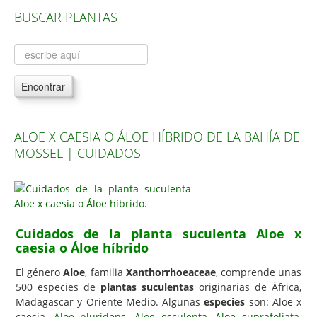
BUSCAR PLANTAS
Árboles, Cicas y Palmeras de la G a la Z
Plantas Anuales y Perennes
Plantas Bulbosas y Acuáticas
Encontrar
Plantas de Interior
Plantas Trepadoras
ALOE X CAESIA O ÁLOE HÍBRIDO DE LA BAHÍA DE
Plantas Aromáticas y de Huerto
MOSSEL | CUIDADOS
Plantas Carnívoras y Orquídeas
Consejos
Hemisferio Norte
Cuidados de la planta suculenta Aloe x
Hemisferio Sur
caesia o Áloe híbrido
Enfermedades
El género
Aloe
, familia
Xanthorrhoeaceae
, comprende unas
500 especies de
plantas suculentas
originarias de África,
Animales
Madagascar y Oriente Medio. Algunas
especies
son: Aloe x
Hongos
caesia,
Aloe pluridens
,
Aloe esculenta
,
Aloe suprafoliata
,