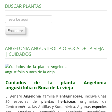
BUSCAR PLANTAS
Árboles, Cicas y Palmeras de la G a la Z
Plantas Anuales y Perennes
Plantas Bulbosas y Acuáticas
Encontrar
Plantas de Interior
Plantas Trepadoras
ANGELONIA ANGUSTIFOLIA O BOCA DE LA VIEJA
Plantas Aromáticas y de Huerto
| CUIDADOS
Plantas Carnívoras y Orquídeas
Consejos
Hemisferio Norte
Cuidados de la planta Angelonia
Hemisferio Sur
angustifolia o Boca de la vieja
Enfermedades
El género
Angelonia
, familia
Plantaginaceae
, incluye unas
30 especies de
plantas herbáceas
originarias de
Animales
Centroamérica, las Antillas y Sudamérica. Algunas
especies
Hongos
son: Angelonia angustifolia, Angelonia grandiflora,