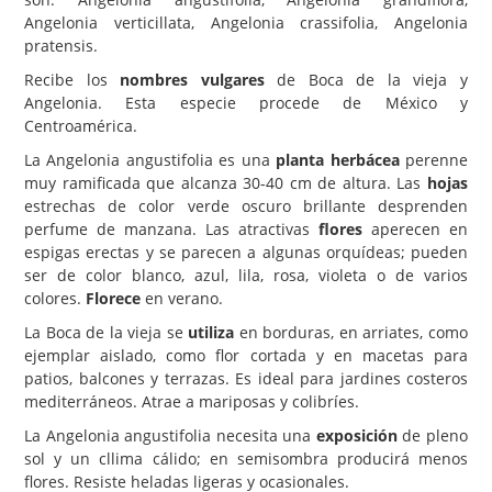
Angelonia verticillata, Angelonia crassifolia, Angelonia
Carencias
pratensis.
Fotos
Recibe los
nombres vulgares
de Boca de la vieja y
Angelonia. Esta especie procede de México y
Flores y Plantas
Centroamérica.
Árboles y Palmeras
La Angelonia angustifolia es una
planta herbácea
perenne
muy ramificada que alcanza 30-40 cm de altura. Las
hojas
Arbustos y Trepadoras
estrechas de color verde oscuro brillante desprenden
Cactus y Suculentas
perfume de manzana. Las atractivas
flores
aperecen en
espigas erectas y se parecen a algunas orquídeas; pueden
ser de color blanco, azul, lila, rosa, violeta o de varios
colores.
Florece
en verano.
La Boca de la vieja se
utiliza
en borduras, en arriates, como
ejemplar aislado, como flor cortada y en macetas para
patios, balcones y terrazas. Es ideal para jardines costeros
mediterráneos. Atrae a mariposas y colibríes.
La Angelonia angustifolia necesita una
exposición
de pleno
sol y un cllima cálido; en semisombra producirá menos
flores. Resiste heladas ligeras y ocasionales.