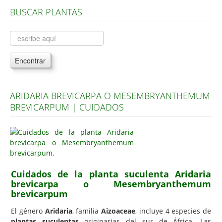
BUSCAR PLANTAS
Árboles, Cicas y Palmeras de la G a la Z
Plantas Anuales y Perennes
Plantas Bulbosas y Acuáticas
Encontrar
Plantas de Interior
Plantas Trepadoras
ARIDARIA BREVICARPA O MESEMBRYANTHEMUM
Plantas Aromáticas y de Huerto
BREVICARPUM | CUIDADOS
Plantas Carnívoras y Orquídeas
Consejos
Hemisferio Norte
Hemisferio Sur
Cuidados de la planta suculenta Aridaria
brevicarpa o Mesembryanthemum
Enfermedades
brevicarpum
Animales
El género
Aridaria
, familia
Aizoaceae
, incluye 4 especies de
Hongos
plantas suculentas
originarias del sur de África. Las