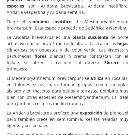
especies
son: Aridaria brevicarpa, Aridaria noctiflora,
Carencias
Aridaria vespertina y Aridaria semtina.
Fotos
Tiene el
sinónimo científico
de Mesembryanthemum
brevicarpum. Esta especie procede de Sudáfrica y Namibia.
Flores y Plantas
La Aridaria brevicarpa es una
planta suculenta
de porte
Árboles y Palmeras
arbustivo que alcanza 1 metro de altura. Las carnosas
hojas
cilíndricas son opuestas y de color verde. Las vistosas y
Arbustos y Trepadoras
perfumadas
flores
blancas o crema contrastan con el
follaje; se abren si reciben sol directo.
Cactus y Suculentas
Florece
en
primavera.
El Mesembryanthemum brevicarpum se
utiliza
en rocallas,
en taludes secos, para formar grupos, como ejemplar
aislado y en macetas para patios y terrazas. Combina muy
bien con otras especies de Mesembryanthemum. Es ideal
para jardines costeros mediterráneos.
La Aridaria brevicarpa prefiere una
exposición
de pleno sol
pero también crece en semisombra. Resiste heladas muy
ligeras y ocasionales.
Crece en cualquier tipo de
suelo
que disponga de un buen