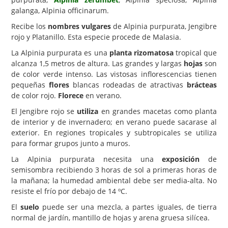
galanga, Alpinia officinarum.
Carencias
Recibe los
nombres vulgares
de Alpinia purpurata, Jengibre
Fotos
rojo y Platanillo. Esta especie procede de Malasia.
Flores y Plantas
La Alpinia purpurata es una
planta rizomatosa
tropical que
alcanza 1,5 metros de altura. Las grandes y largas
hojas
son
Árboles y Palmeras
de color verde intenso. Las vistosas inflorescencias tienen
pequeñas
flores
blancas rodeadas de atractivas
brácteas
Arbustos y Trepadoras
de color rojo.
Florece
en verano.
Cactus y Suculentas
El Jengibre rojo se
utiliza
en grandes macetas como planta
de interior y de invernadero; en verano puede sacarase al
exterior. En regiones tropicales y subtropicales se utiliza
para formar grupos junto a muros.
La Alpinia purpurata necesita una
exposición
de
semisombra recibiendo 3 horas de sol a primeras horas de
la mañana; la humedad ambiental debe ser media-alta. No
resiste el frío por debajo de 14 ºC.
El
suelo
puede ser una mezcla, a partes iguales, de tierra
normal de jardín, mantillo de hojas y arena gruesa silícea.