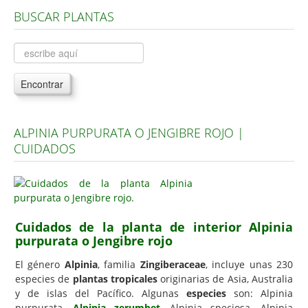
BUSCAR PLANTAS
Árboles, Cicas y Palmeras de la G a la Z
Plantas Anuales y Perennes
Plantas Bulbosas y Acuáticas
Encontrar
Plantas de Interior
Plantas Trepadoras
ALPINIA PURPURATA O JENGIBRE ROJO |
Plantas Aromáticas y de Huerto
CUIDADOS
Plantas Carnívoras y Orquídeas
Consejos
Hemisferio Norte
Cuidados de la planta de interior Alpinia
Hemisferio Sur
purpurata o Jengibre rojo
Enfermedades
El género
Alpinia
, familia
Zingiberaceae
, incluye unas 230
especies de
plantas tropicales
originarias de Asia, Australia
Animales
y de islas del Pacífico. Algunas
especies
son: Alpinia
Hongos
purpurata,
Alpinia zerumbet
, Alpinia speciosa, Alpinia