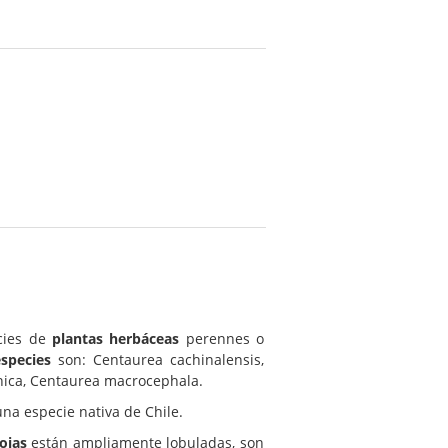
cies de
plantas herbáceas
perennes o
especies
son: Centaurea cachinalensis,
nica, Centaurea macrocephala.
na especie nativa de Chile.
ojas
están ampliamente lobuladas, son