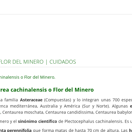
FLOR DEL MINERO | CUIDADOS
rea cachinalensis o Flor del Minero
a familia
Asteraceae
(Compuestas) y lo integran unas 700 espe
enca mediterránea, Australia y América (Sur y Norte). Algunas
s
, Centaurea moschata, Centaurea candidissima, Centaurea babylo
nero y el
sinónimo científico
de Plectocephalus cachinalensis. Es u
nta perennifolia
que forma matas de hasta 70 cm de altura. Las
h