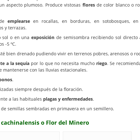
 un aspecto plumoso. Produce vistosas
flores
de color blanco o r
uede
emplearse
en rocallas, en borduras, en sotobosques, en 
s y terrazas.
no sol o en una
exposición
de semisombra recibiendo sol directo a
s -5 ºC.
té bien drenado pudiendo vivir en terrenos pobres, arenosos o ro
te a la sequía
por lo que no necesita mucho
riego
. Se recomiend
e mantenerse con las lluvias estacionales.
bonos
.
izadas siempre después de la floración.
ente a las habituales
plagas y enfermedades
.
 de semillas sembradas en primavera en un semillero.
 cachinalensis o Flor del Minero