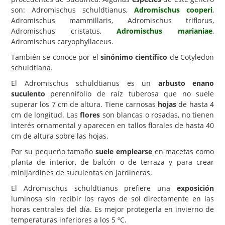
son: Adromischus schuldtianus,
Adromischus cooperi
,
Carencias
Adromischus mammillaris, Adromischus triflorus,
Adromischus cristatus,
Adromischus marianiae
,
Fotos
Adromischus caryophyllaceus.
Flores y Plantas
También se conoce por el
sinónimo científico
de Cotyledon
schuldtiana.
Árboles y Palmeras
El Adromischus schuldtianus es un
arbusto enano
Arbustos y Trepadoras
suculento
perennifolio de raíz tuberosa que no suele
superar los 7 cm de altura. Tiene carnosas
Cactus y Suculentas
hojas
de hasta 4
cm de longitud. Las
flores
son blancas o rosadas, no tienen
interés ornamental y aparecen en tallos florales de hasta 40
cm de altura sobre las hojas.
Por su pequeño tamaño
suele emplearse
en macetas como
planta de interior, de balcón o de terraza y para crear
minijardines de suculentas en jardineras.
El Adromischus schuldtianus prefiere una
exposición
luminosa sin recibir los rayos de sol directamente en las
horas centrales del día. Es mejor protegerla en invierno de
temperaturas inferiores a los 5 ºC.