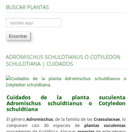
BUSCAR PLANTAS
Árboles, Cicas y Palmeras de la G a la Z
Plantas Anuales y Perennes
Plantas Bulbosas y Acuáticas
Encontrar
Plantas de Interior
Plantas Trepadoras
ADROMISCHUS SCHULDTIANUS O COTYLEDON
Plantas Aromáticas y de Huerto
SCHULDTIANA | CUIDADOS
Plantas Carnívoras y Orquídeas
Consejos
Hemisferio Norte
Cuidados de la planta suculenta
Hemisferio Sur
Adromischus schuldtianus o Cotyledon
schuldtiana
Enfermedades
El género
Adromischus
, de la familia de las
Crassulaceae
, lo
Animales
componen casi 30 especies de
plantas suculentas
Hongos
procedentes de Sudáfrica. Algunas
especies
de este género