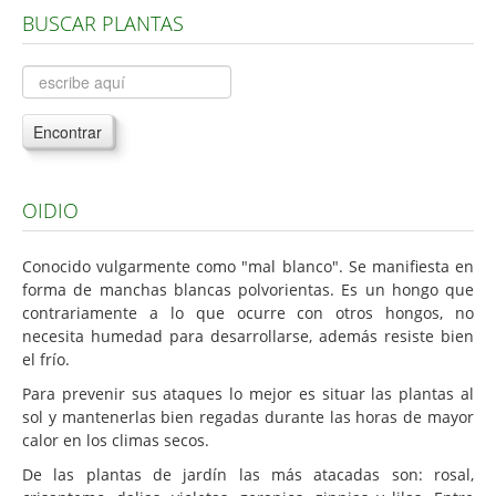
BUSCAR PLANTAS
Árboles, Cicas y Palmeras de la G a la Z
Plantas Anuales y Perennes
Plantas Bulbosas y Acuáticas
Encontrar
Plantas de Interior
Plantas Trepadoras
OIDIO
Plantas Aromáticas y de Huerto
Plantas Carnívoras y Orquídeas
Conocido vulgarmente como "mal blanco". Se manifiesta en
forma de manchas blancas polvorientas. Es un hongo que
Consejos
contrariamente a lo que ocurre con otros hongos, no
necesita humedad para desarrollarse, además resiste bien
Hemisferio Norte
el frío.
Hemisferio Sur
Para prevenir sus ataques lo mejor es situar las plantas al
Enfermedades
sol y mantenerlas bien regadas durante las horas de mayor
calor en los climas secos.
Animales
De las plantas de jardín las más atacadas son: rosal,
Hongos