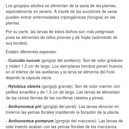
Los gorgojos adultos se alimentan de la savia de las plantas,
especialmente en verano. A través de las succiones de savia
pueden entrar enfermedades criptogámicas (hongos) en las
plantas.
Por su parte, las larvas de estos bichos son más peligrosas
pues se alimentan de tallos jóvenes y de hojas (sobretodo de
sus bordes).
Existen diferentes especies:
-
Curculio nucum
(gorgojo del avellano): Son de color grisáceo
y miden 1,2 cm de largo. Los ejemplares hembra ponen huevos
en el interior de las avellanas y la larva se alimenta del fruto
dejando la cápsula vacía.
-
Hylobius obietis
(gorgojo grande): Son de color marrón con
pelillos amarillos y de 1,5 cm de largo. Las larvas se alimentan
de las raíces tiernas de las coníferas (abetos y pinos).
-
Anthonomus piri
(gorgojo del peral): Las larvas devoran en
invierno las yemas florales impidiendo la floración de la planta.
-
Anthonomus pomarum
(gorgojo del manzano): Las larvas de
este insecto acaban con las yemas florales de los manzanos.