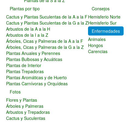
Plantas de la S a la Z
Plantas Carnívoras y Orquídeas
Plantas por tipo
Consejos
Consejos
Cactus y Plantas Suculentas de la A a la F
Hemisferio Norte
Hemisferio Norte
Cactus y Plantas Suculentas de la G a la Z
Hemisferio Sur
Hemisferio Sur
Arbustos de la A a la H
Enfermedades
Enfermedades
Arbustos de la I a la Z
Animales
Árboles, Cicas y Palmeras de la A a la F
Animales
Hongos
Árboles, Cicas y Palmeras de la G a la Z
Hongos
Carencias
Plantas Anuales y Perennes
Carencias
Plantas Bulbosas y Acuáticas
Fotos
Plantas de Interior
Flores y Plantas
Plantas Trepadoras
Árboles y Palmeras
Plantas Aromáticas y de Huerto
Arbustos y Trepadoras
Plantas Carnívoras y Orquídeas
Cactus y Suculentas
Fotos
Flores y Plantas
Árboles y Palmeras
Arbustos y Trepadoras
Cactus y Suculentas