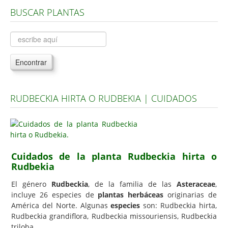
BUSCAR PLANTAS
Árboles, Cicas y Palmeras de la G a la Z
Plantas Anuales y Perennes
Plantas Bulbosas y Acuáticas
Encontrar
Plantas de Interior
Plantas Trepadoras
RUDBECKIA HIRTA O RUDBEKIA | CUIDADOS
Plantas Aromáticas y de Huerto
Plantas Carnívoras y Orquídeas
Consejos
Cuidados de la planta Rudbeckia hirta o
Hemisferio Norte
Rudbekia
Hemisferio Sur
El género
Rudbeckia
, de la familia de las
Asteraceae
,
Enfermedades
incluye 26 especies de
plantas herbáceas
originarias de
América del Norte. Algunas
especies
son: Rudbeckia hirta,
Animales
Rudbeckia grandiflora, Rudbeckia missouriensis, Rudbeckia
triloba.
Hongos