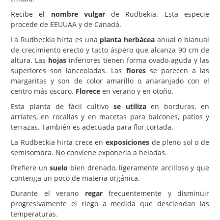
Recibe el
nombre vulgar
de Rudbekia. Esta especie
Carencias
procede de EEUUAA y de Canadá.
Fotos
La Rudbeckia hirta es una
planta herbácea
anual o bianual
de crecimiento erecto y tacto áspero que alcanza 90 cm de
Flores y Plantas
altura. Las
hojas
inferiores tienen forma ovado-aguda y las
Árboles y Palmeras
superiores son lanceoladas. Las
flores
se parecen a las
margaritas y son de color amarillo o anaranjado con el
Arbustos y Trepadoras
centro más oscuro.
Florece
en verano y en otoño.
Cactus y Suculentas
Esta planta de fácil cultivo
se utiliza
en borduras, en
arriates, en rocallas y en macetas para balcones, patios y
terrazas. También es adecuada para flor cortada.
La Rudbeckia hirta crece en
exposiciones
de pleno sol o de
semisombra. No conviene exponerla a heladas.
Prefiere un
suelo
bien drenado, ligeramente arcilloso y que
contenga un poco de materia orgánica.
Durante el verano
regar
frecuentemente y disminuir
progresivamente el riego a medida que desciendan las
temperaturas.