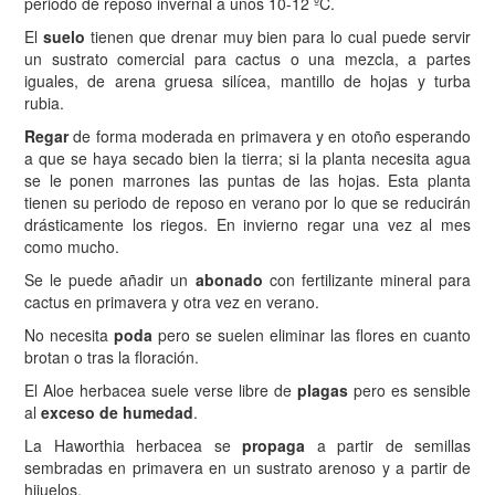
periodo de reposo invernal a unos 10-12 ºC.
El
suelo
tienen que drenar muy bien para lo cual puede servir
un sustrato comercial para cactus o una mezcla, a partes
iguales, de arena gruesa silícea, mantillo de hojas y turba
rubia.
Regar
de forma moderada en primavera y en otoño esperando
a que se haya secado bien la tierra; si la planta necesita agua
se le ponen marrones las puntas de las hojas. Esta planta
tienen su periodo de reposo en verano por lo que se reducirán
drásticamente los riegos. En invierno regar una vez al mes
como mucho.
Se le puede añadir un
abonado
con fertilizante mineral para
cactus en primavera y otra vez en verano.
No necesita
poda
pero se suelen eliminar las flores en cuanto
brotan o tras la floración.
El Aloe herbacea suele verse libre de
plagas
pero es sensible
al
exceso de humedad
.
La Haworthia herbacea se
propaga
a partir de semillas
sembradas en primavera en un sustrato arenoso y a partir de
hijuelos.