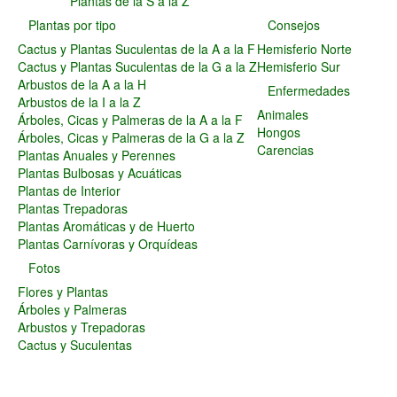
Plantas de la S a la Z
Plantas Carnívoras y Orquídeas
Plantas por tipo
Consejos
Consejos
Cactus y Plantas Suculentas de la A a la F
Hemisferio Norte
Hemisferio Norte
Cactus y Plantas Suculentas de la G a la Z
Hemisferio Sur
Hemisferio Sur
Arbustos de la A a la H
Enfermedades
Enfermedades
Arbustos de la I a la Z
Animales
Árboles, Cicas y Palmeras de la A a la F
Animales
Hongos
Árboles, Cicas y Palmeras de la G a la Z
Hongos
Carencias
Plantas Anuales y Perennes
Carencias
Plantas Bulbosas y Acuáticas
Fotos
Plantas de Interior
Flores y Plantas
Plantas Trepadoras
Árboles y Palmeras
Plantas Aromáticas y de Huerto
Arbustos y Trepadoras
Plantas Carnívoras y Orquídeas
Cactus y Suculentas
Fotos
Flores y Plantas
Árboles y Palmeras
Arbustos y Trepadoras
Cactus y Suculentas