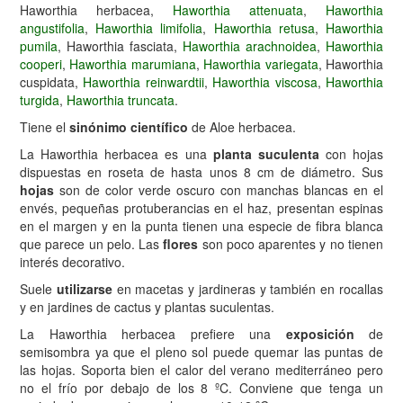
Haworthia herbacea,
Haworthia attenuata
,
Haworthia
angustifolia
,
Haworthia limifolia
,
Haworthia retusa
,
Haworthia
pumila
, Haworthia fasciata,
Haworthia arachnoidea
,
Haworthia
cooperi
,
Haworthia marumiana
,
Haworthia variegata
, Haworthia
cuspidata,
Haworthia reinwardtii
,
Haworthia viscosa
,
Haworthia
turgida
,
Haworthia truncata
.
Tiene el
sinónimo científico
de Aloe herbacea.
La Haworthia herbacea es una
planta suculenta
con hojas
dispuestas en roseta de hasta unos 8 cm de diámetro. Sus
hojas
son de color verde oscuro con manchas blancas en el
envés, pequeñas protuberancias en el haz, presentan espinas
en el margen y en la punta tienen una especie de fibra blanca
que parece un pelo. Las
flores
son poco aparentes y no tienen
interés decorativo.
Suele
utilizarse
en macetas y jardineras y también en rocallas
y en jardines de cactus y plantas suculentas.
La Haworthia herbacea prefiere una
exposición
de
semisombra ya que el pleno sol puede quemar las puntas de
las hojas. Soporta bien el calor del verano mediterráneo pero
no el frío por debajo de los 8 ºC. Conviene que tenga un